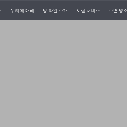
스
우리에 대해
방 타입 소개
시설 서비스
주변 명